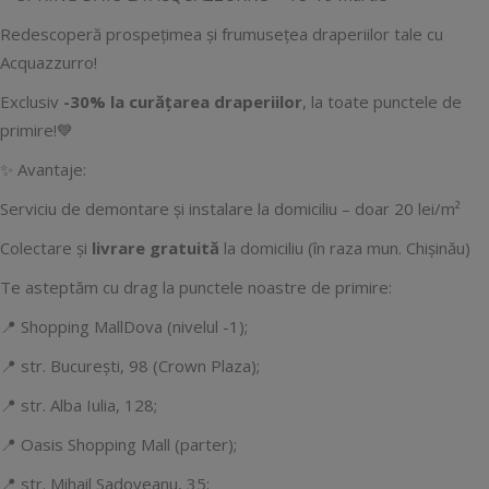
Redescoperă prospețimea și frumusețea draperiilor tale cu
Acquazzurro!
Exclusiv
-30%
la curățarea draperiilor
, la toate punctele de
primire!💙
✨ Avantaje:
Serviciu de demontare și instalare la domiciliu – doar 20 lei/m²
Colectare și
livrare gratuită
la domiciliu (în raza mun. Chișinău)
Te asteptăm cu drag la punctele noastre de primire:
📍 Shopping MallDova (nivelul -1);
📍 str. București, 98 (Crown Plaza);
📍 str. Alba Iulia, 128;
📍 Oasis Shopping Mall (parter);
📍 str. Mihail Sadoveanu, 35;