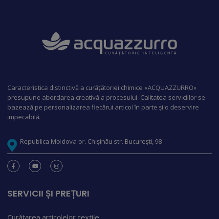
Caracteristica distinctivă a curățătoriei chimice «ACQUAZZURRO»
presupune abordarea creativă a procesului. Calitatea serviciilor se
bazează pe personalizarea fiecărui articol în parte și o deservire
impecabilă.
Republica Moldova or. Chișinău str. București, 98
SERVICII ȘI PREȚURI
Curățarea articolelor textile