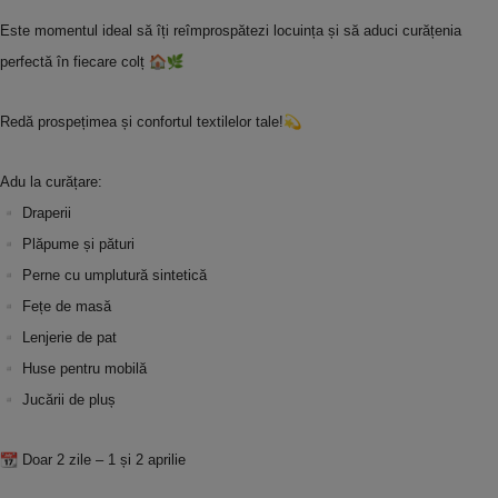
Este momentul ideal să îți reîmprospătezi locuința și să aduci curățenia
perfectă în fiecare colț
Redă prospețimea și confortul textilelor tale!
Adu la curățare:
Draperii
Plăpume și pături
Perne cu umplutură sintetică
Fețe de masă
Lenjerie de pat
Huse pentru mobilă
Jucării de pluș
Doar 2 zile – 1 și 2 aprilie