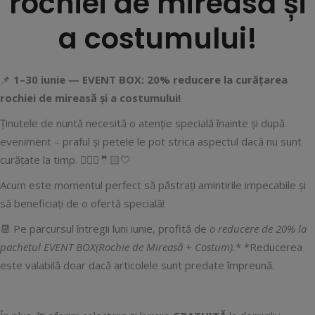
rochiei de mireasă și
a costumului!
📌
1–30 iunie — EVENT BOX: 20% reducere la curățarea
rochiei de mireasă și a costumului!
Ținutele de nuntă necesită o atenție specială înainte și după
eveniment – praful și petele le pot strica aspectul dacă nu sunt
curățate la timp. 👰🏻‍♀️🤵🏻🤍
Acum este momentul perfect să păstrați amintirile impecabile și
să beneficiați de o ofertă specială!
📆 Pe parcursul întregii luni iunie, profită de
o reducere de 20% la
pachetul EVENT BOX
(Rochie de Mireasă + Costum).
* *Reducerea
este valabilă doar dacă articolele sunt predate împreună.