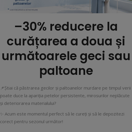
–30% reducere la
curățarea a doua și
următoarele geci sau
paltoane
📌Știai că păstrarea gecilor și paltoanelor murdare pe timpul verii
poate duce la apariția petelor persistente, mirosurilor neplăcute
și deteriorarea materialului?
✨ Acum este momentul perfect să le cureți și să le depozitezi
corect pentru sezonul următor!