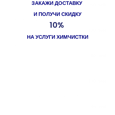
ЗАКАЖИ ДОСТАВКУ
300 / 350 лей
И ПОЛУЧИ
СКИДКУ
Чехол для ноутбука
10%
Чистка пледов, одеял, штор, игрушек
120 лей
НА УСЛУГИ ХИМЧИСТКИ
Чехол на стулья (сидушка)
Чистка пледов, одеял, штор, игрушек
80 лей
Чехол на стулья (сидушка+спинка)
Чистка пледов, одеял, штор, игрушек
130 лей
Шторы плотные, портьеры 1 кв.м.
Чистка пледов, одеял, штор, игрушек
45 лей