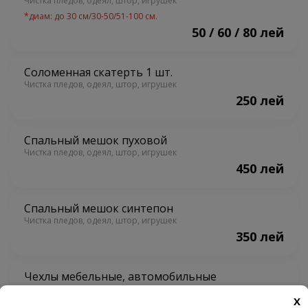
Чистка пледов, одеял, штор, игрушек
*
диам: до 30 см/30-50/51-100 см.
50 / 60 / 80 лей
Соломенная скатерть 1 шт.
Чистка пледов, одеял, штор, игрушек
250 лей
Спальный мешок пуховой
Чистка пледов, одеял, штор, игрушек
450 лей
Спальный мешок синтепон
Чистка пледов, одеял, штор, игрушек
350 лей
Чехлы мебельные, автомобильные
Чистка пледов, одеял, штор, игрушек
X
*
слабо/сильнозагрязнённые 1 кг.